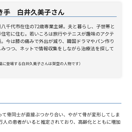
き手 白井久美子さん
県八千代市在住の72歳専業主婦。夫と暮らし、子世帯と
帯住宅に住む。若いころは旅行やテニスが趣味のアクテ
派。今は膝の痛みで外出が減り、韓国ドラマやパン作り
しみつつ、ネットで情報収集をしながら治療法を探して
。
稿に登場する白井久美子さんは架空の人物です）
って骨同士が直接ぶつかり合い、やがて骨が変形してしま
0万人の患者がいると推定されており、高齢化とともに増加