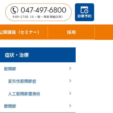
047-497-6800
せ
診察予約
9:00~17:00（火・祝・年末年始以外）
公開講座（セミナー）
採用
症状・治療
股関節
変形性股関節症
人工股関節置換術
膝関節