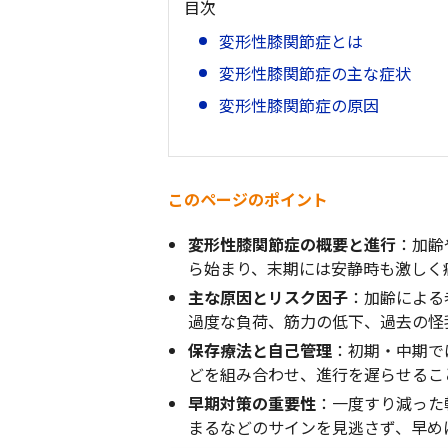
目次
変形性膝関節症とは
変形性膝関節症の主な症状
変形性膝関節症の原因
変形性膝関節症の治療法
変形性膝関節症の悪化を防ぐた
このページのポイント
まとめ
振り返りのポイント
変形性膝関節症の概要と進行
：加齢
ら始まり、末期には安静時も激しく
主な原因とリスク因子
：加齢による
過度な負荷、筋力の低下、過去の怪
保存療法と自己管理
：初期・中期で
どを組み合わせ、進行を遅らせるこ
早期対策の重要性
：一度すり減った
まるなどのサインを見逃さず、早め