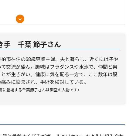
き手 千葉 節子さん
県柏市在住の68歳専業主婦。夫と暮らし、近くには子や
いて交流が盛ん。趣味はフラダンスや水泳で、仲間と楽
康を守りましょう
ことが生きがい。健康に気を配る一方で、ここ数年は股
の痛みに悩まされ、手術を検討している。
稿に登場する千葉節子さんは架空の人物です）
先端と骨盤のくぼみがボールとソケットのように組み合わ