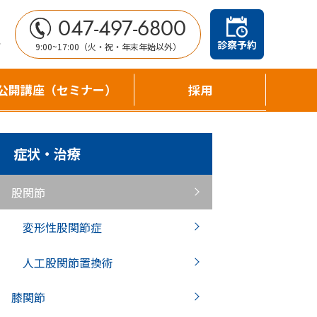
047-497-6800
せ
診察予約
9:00~17:00（火・祝・年末年始以外）
公開講座（セミナー）
採用
症状・治療
股関節
変形性股関節症
人工股関節置換術
膝関節